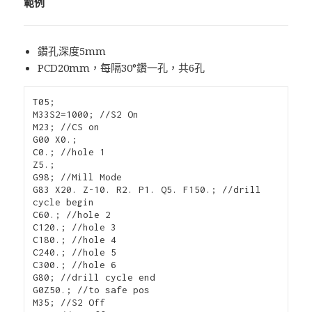
範例
鑽孔深度5mm
PCD20mm，每隔30°鑽一孔，共6孔
T05;

M33S2=1000; //S2 On

M23; //CS on

G00 X0.; 

C0.; //hole 1

Z5.;

G98; //Mill Mode

G83 X20. Z-10. R2. P1. Q5. F150.; //drill 
cycle begin

C60.; //hole 2

C120.; //hole 3

C180.; //hole 4

C240.; //hole 5

C300.; //hole 6

G80; //drill cycle end

G0Z50.; //to safe pos

M35; //S2 Off
