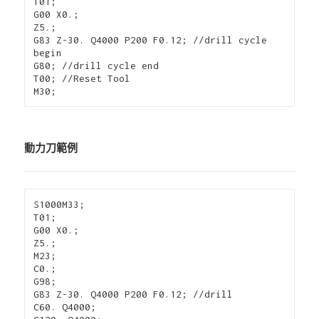
T01;

G00 X0.; 

Z5.;

G83 Z-30. Q4000 P200 F0.12; //drill cycle 
begin

G80; //drill cycle end

T00; //Reset Tool

M30;
動力刀範例
S1000M33;

T01;

G00 X0.; 

Z5.;

M23;

C0.;

G98;

G83 Z-30. Q4000 P200 F0.12; //drill 

C60. Q4000;
